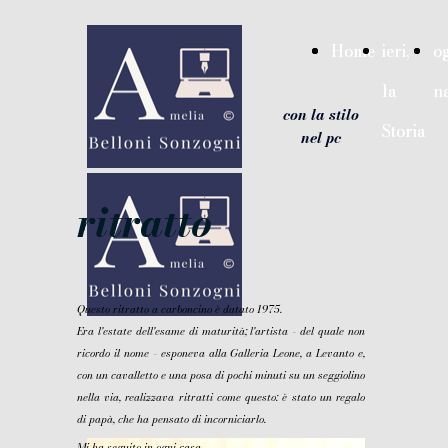
{ "@context": "https://schema.org", "@type": "WebSite",
"name": "Amelia Belloni Sonzogni: ieri la Storia, oggi la
Home
Home
ieri,
ieri,
og
og
narrazione - con la stilo nel pc", "url":
"https://ameliabellonisonzogni.it" }
la
la
n
n
google-site-verification=hInryuYkEDDe7eUWg7Yvn-
con la stilo
8ChNgojjwQG0SZIG
Storia
Storia
nel pc
ritratto
Questo ritratto a carboncino è datato 1975.
Era l'estate dell'esame di maturità; l'artista - del quale non
ricordo il nome - esponeva alla Galleria Leone, a Levanto e,
con un cavalletto e una posa di pochi minuti su un seggiolino
nella via, realizzava ritratti come questo: è stato un regalo
di papà, che ha pensato di incorniciarlo.
Mi ha seguito in ogni casa.