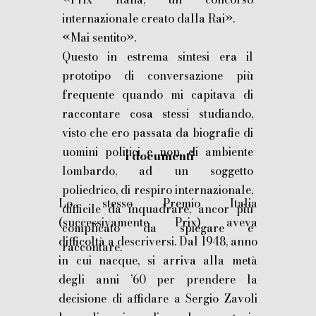
internazionale creato dalla Rai».
«Mai sentito».
Questo in estrema sintesi era il
prototipo di conversazione più
frequente quando mi capitava di
raccontare cosa stessi studiando,
visto che ero passata da biografie di
uomini politici e non, di ambiente
i documenti
lombardo, ad un soggetto
poliedrico, di respiro internazionale,
Lo stesso Premio Italia
difficile da inquadrare, ancor più
(successivamente Prix) aveva
complicato da spiegare e
difficoltà a descriversi. Dal 1948, anno
raccontare.
in cui nacque, si arriva alla metà
degli anni ’60 per prendere la
decisione di affidare a Sergio Zavoli